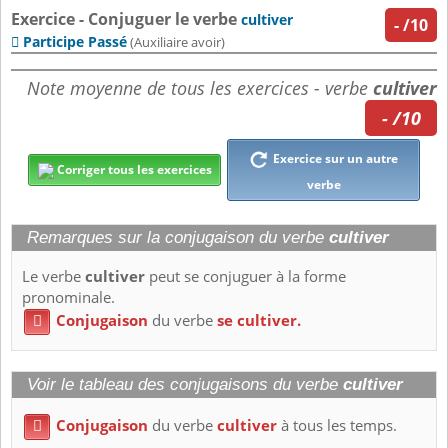
Exercice - Conjuguer le verbe
cultiver
-
/10
Participe Passé

(Auxiliaire avoir)
Note moyenne de tous les exercices - verbe
cultiver
- /10
Exercice sur un autre
Corriger tous les exercices
verbe
Remarques sur la conjugaison du verbe
cultiver
Le verbe
cultiver
peut se conjuguer à la forme
pronominale.
Conjugaison
du verbe
se cultiver.

Voir le tableau des conjugaisons du verbe
cultiver
Conjugaison
du verbe
cultiver
à tous les temps.
