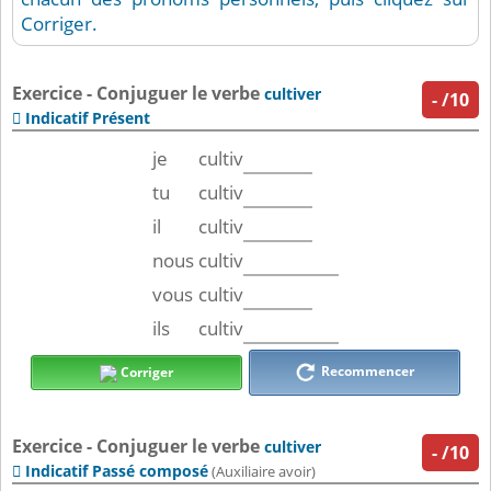
Corriger.
Exercice - Conjuguer le verbe
cultiver
-
/10
Indicatif Présent

je
cultiv
tu
cultiv
il
cultiv
nous
cultiv
vous
cultiv
ils
cultiv
Recommencer
Corriger
Exercice - Conjuguer le verbe
cultiver
-
/10
Indicatif Passé composé

(Auxiliaire avoir)