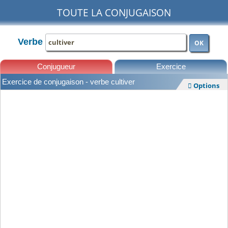
TOUTE LA CONJUGAISON
Verbe
OK
Conjugueur
Exercice
Exercice de conjugaison - verbe cultiver
Options

Leçons