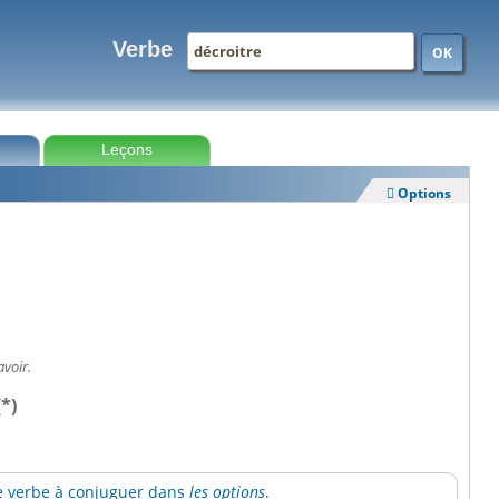
Verbe
OK
Leçons
Options

avoir.
(*)
 le verbe à conjuguer dans
les options
.