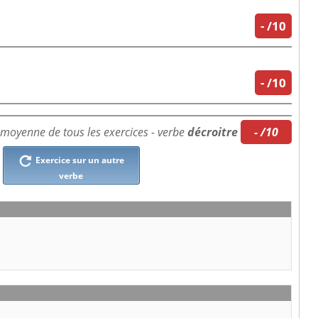
-
/10
-
/10
moyenne de tous les exercices - verbe
décroitre
- /10
Exercice sur un autre
verbe