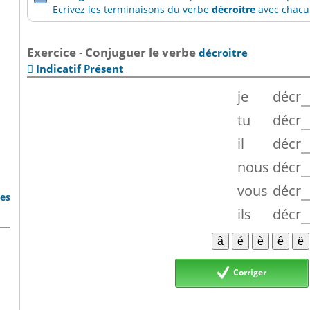
Ecrivez les terminaisons du verbe
décroitre
avec chacun
Exercice - Conjuguer le verbe
décroitre
Indicatif Présent

je
décr
tu
décr
il
décr
nous
décr
vous
décr
bes
ils
décr
Corriger