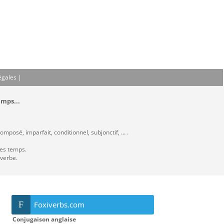
égales
|
emps...
mposé, imparfait, conditionnel, subjonctif, ... .
les temps.
 verbe.
F
Foxiverbs.com
Conjugaison anglaise