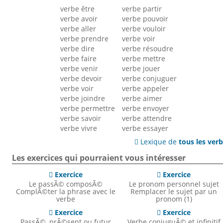
verbe être
verbe partir
verbe avoir
verbe pouvoir
verbe aller
verbe vouloir
verbe prendre
verbe voir
verbe dire
verbe résoudre
verbe faire
verbe mettre
verbe venir
verbe jouer
verbe devoir
verbe conjuguer
verbe voir
verbe appeler
verbe joindre
verbe aimer
verbe permettre
verbe envoyer
verbe savoir
verbe attendre
verbe vivre
verbe essayer
Lexique de
tous les ver

Les exercices qui pourraient vous intéresser
Exercice
Exercice


Le passÃ© composÃ©
Le pronom personnel sujet
ComplÃ©ter la phrase avec le
Remplacer le sujet par un
verbe
pronom (1)
Exercice
Exercice


PassÃ©, prÃ©sent ou futur
Verbe conjuguÃ© et infinitif