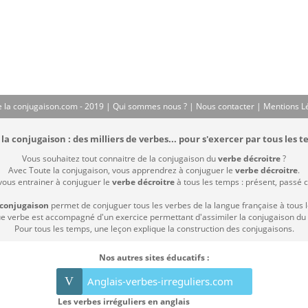
 la conjugaison.com - 2019 |
Qui sommes nous ?
|
Nous contacter
|
Mentions L
la conjugaison : des milliers de verbes... pour s'exercer par tous les t
Vous souhaitez tout connaitre de la conjugaison du
verbe décroitre
?
Avec Toute la conjugaison, vous apprendrez à conjuguer le
verbe décroitre
.
 vous entrainer à conjuguer le
verbe décroitre
à tous les temps : présent, passé co
 conjugaison
permet de conjuguer tous les verbes de la langue française à tous 
 verbe est accompagné d'un exercice permettant d'assimiler la conjugaison du
Pour tous les temps, une leçon explique la construction des conjugaisons.
Nos autres sites éducatifs :
V
Anglais-verbes-irreguliers.com
Les verbes irréguliers en anglais