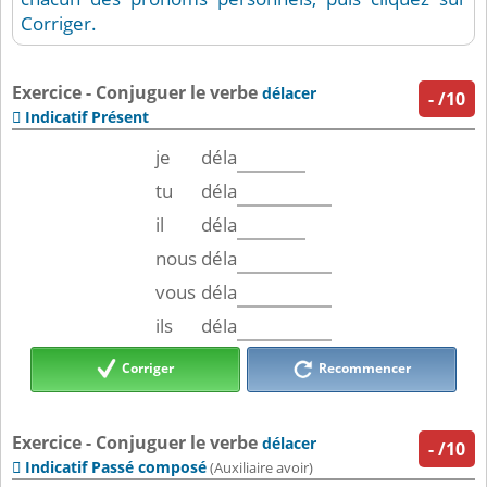
Corriger.
Exercice - Conjuguer le verbe
délacer
-
/10
Indicatif Présent

je
déla
tu
déla
il
déla
nous
déla
vous
déla
ils
déla
Corriger
Recommencer
Exercice - Conjuguer le verbe
délacer
-
/10
Indicatif Passé composé

(Auxiliaire avoir)