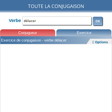
TOUTE LA CONJUGAISON
Verbe
OK
Conjugueur
Exercice
Exercice de conjugaison - verbe délacer
Options

Leçons