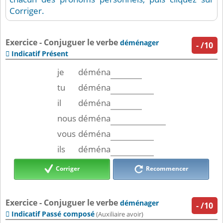
Corriger.
Exercice - Conjuguer le verbe
déménager
-
/10
Indicatif Présent

je
déména
tu
déména
il
déména
nous
déména
vous
déména
ils
déména
Corriger
Recommencer
Exercice - Conjuguer le verbe
déménager
-
/10
Indicatif Passé composé

(Auxiliaire avoir)