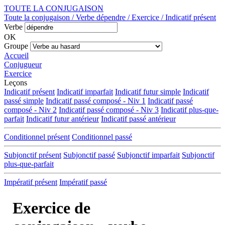
TOUTE LA CONJUGAISON
Toute la conjugaison / Verbe dépendre / Exercice / Indicatif présent
Verbe
OK
Groupe
Accueil
Conjugueur
Exercice
Leçons
Indicatif présent
Indicatif imparfait
Indicatif futur simple
Indicatif
passé simple
Indicatif passé composé - Niv 1
Indicatif passé
composé - Niv 2
Indicatif passé composé - Niv 3
Indicatif plus-que-
parfait
Indicatif futur antérieur
Indicatif passé antérieur
Conditionnel présent
Conditionnel passé
Subjonctif présent
Subjonctif passé
Subjonctif imparfait
Subjonctif
plus-que-parfait
Impératif présent
Impératif passé
Exercice de