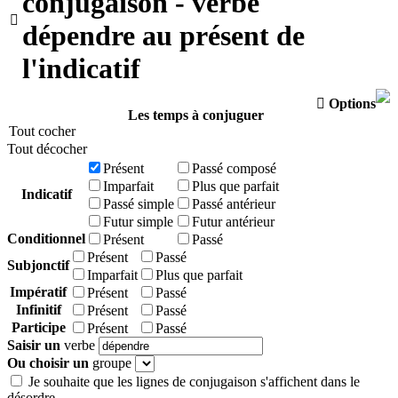
conjugaison - verbe

dépendre au présent de
l'indicatif

Options
Les temps à conjuguer
Tout cocher
Tout décocher
Présent
Passé composé
Imparfait
Plus que parfait
Indicatif
Passé simple
Passé antérieur
Futur simple
Futur antérieur
Conditionnel
Présent
Passé
Présent
Passé
Subjonctif
Imparfait
Plus que parfait
Impératif
Présent
Passé
Infinitif
Présent
Passé
Participe
Présent
Passé
Saisir un
verbe
Ou choisir un
groupe
Je souhaite que les lignes de conjugaison s'affichent dans le
désordre