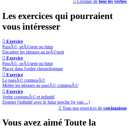

Lexique de
tous les verbes
Les exercices qui pourraient
vous intéresser

Exercice
PassÃ©, prÃ©sent ou futur
Encadrer les phrases au prÃ©sent

Exercice
PassÃ©, prÃ©sent ou futur
Placer dans l'ordre chronologique

Exercice
Le passÃ© composÃ©
Mettre les phrases au passÃ© composÃ©

Exercice
Verbe conjuguÃ© et infinitif
Donner l'infinitif avec le futur proche [je vais ...]

Tous nos exercices de
conjugaison
Vous avez aimé Toute la