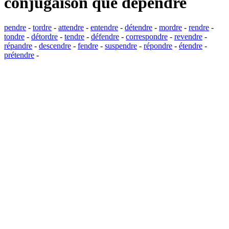
conjugaison que
dépendre
pendre
-
tordre
-
attendre
-
entendre
-
détendre
-
mordre
-
rendre
-
tondre
-
détordre
-
tendre
-
défendre
-
correspondre
-
revendre
-
répandre
-
descendre
-
fendre
-
suspendre
-
répondre
-
étendre
-
prétendre
-