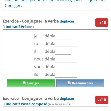
Corriger.
Exercice - Conjuguer le verbe
déplacer
-
/10
Indicatif Présent

je
dépla
tu
dépla
il
dépla
nous
dépla
vous
dépla
ils
dépla
Corriger
Recommencer
Exercice - Conjuguer le verbe
déplacer
-
/10
Indicatif Passé composé

(Auxiliaire avoir)