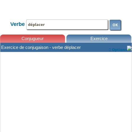
TOUTE LA CONJUGAISON
Verbe
OK
Conjugueur
Exercice
Exercice de conjugaison - verbe déplacer
Options

Leçons