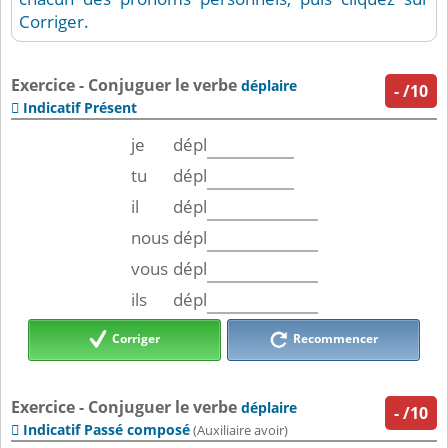
Corriger.
Exercice - Conjuguer le verbe
déplaire
-
/10
Indicatif Présent

je
dépl
tu
dépl
il
dépl
nous
dépl
vous
dépl
ils
dépl
Corriger
Recommencer
Exercice - Conjuguer le verbe
déplaire
-
/10
Indicatif Passé composé

(Auxiliaire avoir)