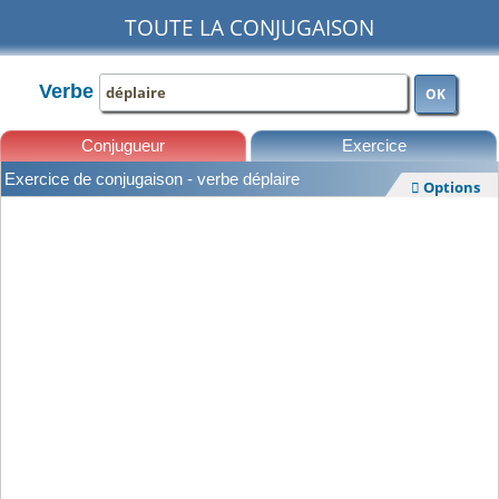
TOUTE LA CONJUGAISON
Verbe
OK
Conjugueur
Exercice
Exercice de conjugaison - verbe déplaire
Options

Leçons