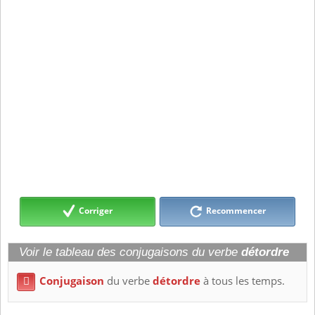
Corriger
Recommencer
Voir le tableau des conjugaisons du verbe
détordre
Conjugaison
du verbe
détordre
à tous les temps.
