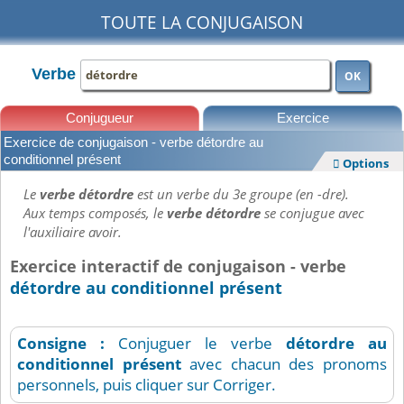
TOUTE LA CONJUGAISON
Verbe
OK
Conjugueur
Exercice
Exercice de conjugaison - verbe détordre au
Leçons
conditionnel présent
Options

Le
verbe détordre
est un verbe du 3e groupe (en -dre).
Aux temps composés, le
verbe détordre
se conjugue avec
l'auxiliaire avoir.
Exercice interactif de conjugaison - verbe
détordre au conditionnel présent
Consigne :
Conjuguer le verbe
détordre
au
conditionnel présent
avec chacun des pronoms
personnels, puis cliquer sur Corriger.