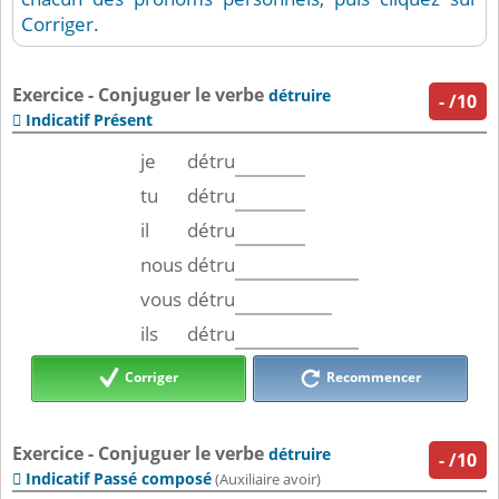
Corriger.
Exercice - Conjuguer le verbe
détruire
-
/10
Indicatif Présent

je
détru
tu
détru
il
détru
nous
détru
vous
détru
ils
détru
Corriger
Recommencer
Exercice - Conjuguer le verbe
détruire
-
/10
Indicatif Passé composé

(Auxiliaire avoir)