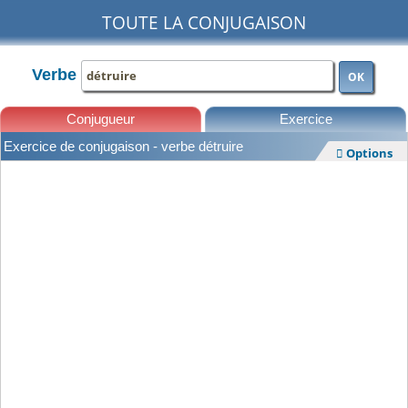
TOUTE LA CONJUGAISON
Verbe
OK
Conjugueur
Exercice
Exercice de conjugaison - verbe détruire
Options

Leçons