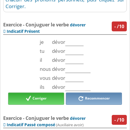
Corriger.
Exercice - Conjuguer le verbe
dévorer
-
/10
Indicatif Présent

je
dévor
tu
dévor
il
dévor
nous
dévor
vous
dévor
ils
dévor
Corriger
Recommencer
Exercice - Conjuguer le verbe
dévorer
-
/10
Indicatif Passé composé

(Auxiliaire avoir)