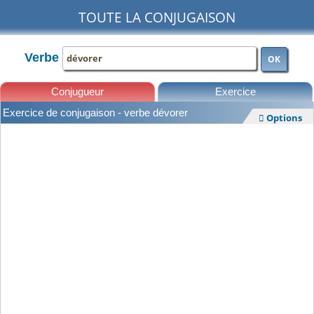
TOUTE LA CONJUGAISON
Verbe
OK
Conjugueur
Exercice
Exercice de conjugaison - verbe dévorer
Options

Leçons