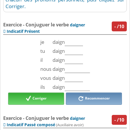
Corriger.
Exercice - Conjuguer le verbe
daigner
-
/10
Indicatif Présent

je
daign
tu
daign
il
daign
nous
daign
vous
daign
ils
daign
Corriger
Recommencer
Exercice - Conjuguer le verbe
daigner
-
/10
Indicatif Passé composé

(Auxiliaire avoir)