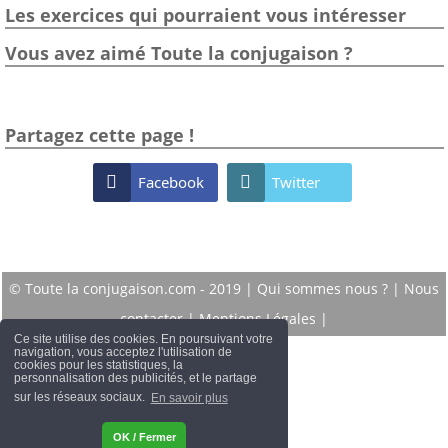
Les exercices qui pourraient vous intéresser
Vous avez aimé Toute la conjugaison ?
Partagez cette page !

Facebook

Twitter
© Toute la conjugaison.com - 2019 |
Qui sommes nous ?
|
Nous
contacter
|
Mentions Légales
|
Ce site utilise des cookies. En poursuivant votre
navigation, vous acceptez l'utilisation de
cookies pour les statistiques, la
personnalisation des publicités, et le partage
sur les réseaux sociaux.
En savoir plus
OK / Fermer