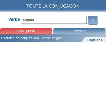
TOUTE LA CONJUGAISON
Verbe
OK
Conjugueur
Exercice
Exercice de conjugaison - verbe daigner
Options

Leçons