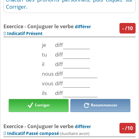
Corriger.
Exercice - Conjuguer le verbe
différer
-
/10
Indicatif Présent

je
diff
tu
diff
il
diff
nous
diff
vous
diff
ils
diff
Corriger
Recommencer
Exercice - Conjuguer le verbe
différer
-
/10
Indicatif Passé composé

(Auxiliaire avoir)