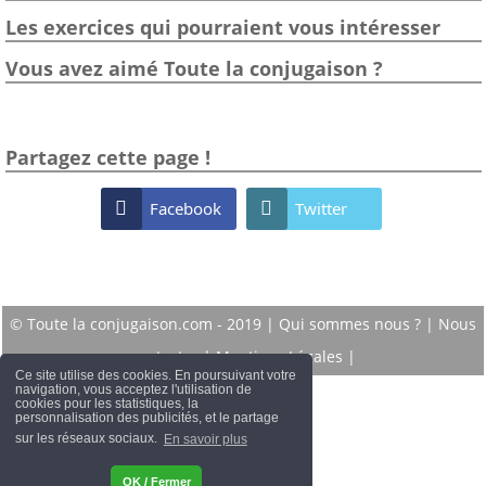
Les exercices qui pourraient vous intéresser
Vous avez aimé Toute la conjugaison ?
Partagez cette page !

Facebook

Twitter
© Toute la conjugaison.com - 2019 |
Qui sommes nous ?
|
Nous
contacter
|
Mentions Légales
|
Ce site utilise des cookies. En poursuivant votre
navigation, vous acceptez l'utilisation de
cookies pour les statistiques, la
personnalisation des publicités, et le partage
sur les réseaux sociaux.
En savoir plus
OK / Fermer