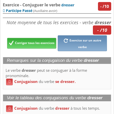
Exercice - Conjuguer le verbe
dresser
-
/10
Participe Passé

(Auxiliaire avoir)
Note moyenne de tous les exercices - verbe
dresser
- /10
Exercice sur un autre
Corriger tous les exercices
verbe
Remarques sur la conjugaison du verbe
dresser
Le verbe
dresser
peut se conjuguer à la forme
pronominale.
Conjugaison
du verbe
se dresser.

Voir le tableau des conjugaisons du verbe
dresser
Conjugaison
du verbe
dresser
à tous les temps.
