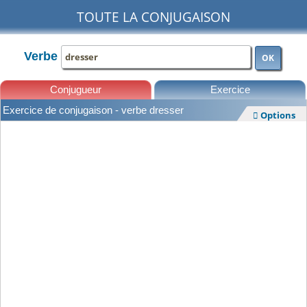
TOUTE LA CONJUGAISON
Verbe
OK
Conjugueur
Exercice
Exercice de conjugaison - verbe dresser
Options

Leçons