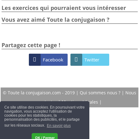
Les exercices qui pourraient vous intéresser
Vous avez aimé Toute la conjugaison ?
Partagez cette page !

Facebook

Twitter
© Toute la conjugaison.com - 2019 |
Qui sommes nous ?
|
Nous
contacter
|
Mentions Légales
|
Ce site utilise des cookies. En poursuivant votre
navigation, vous acceptez l'utilisation de
cookies pour les statistiques, la
personnalisation des publicités, et le partage
sur les réseaux sociaux.
En savoir plus
OK / Fermer