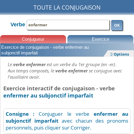
TOUTE LA CONJUGAISON
Verbe
OK
Conjugueur
Exercice
Exercice de conjugaison - verbe enfermer au
Leçons
subjonctif imparfait
Options

Le
verbe enfermer
est un verbe du 1er groupe (en -er).
Aux temps composés, le
verbe enfermer
se conjugue avec
l'auxiliaire avoir.
Exercice interactif de conjugaison - verbe
enfermer au subjonctif imparfait
Consigne :
Conjuguer le verbe
enfermer
au
subjonctif imparfait
avec chacun des pronoms
personnels, puis cliquer sur Corriger.