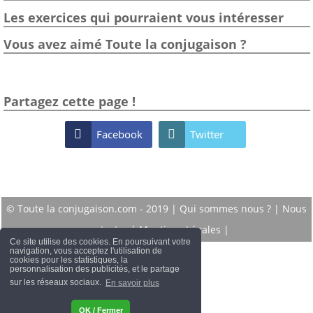
Les exercices qui pourraient vous intéresser
Vous avez aimé Toute la conjugaison ?
Partagez cette page !

Facebook

Twitter
© Toute la conjugaison.com - 2019 |
Qui sommes nous ?
|
Nous
contacter
|
Mentions Légales
|
Ce site utilise des cookies. En poursuivant votre
navigation, vous acceptez l'utilisation de
cookies pour les statistiques, la
personnalisation des publicités, et le partage
sur les réseaux sociaux.
En savoir plus
OK / Fermer