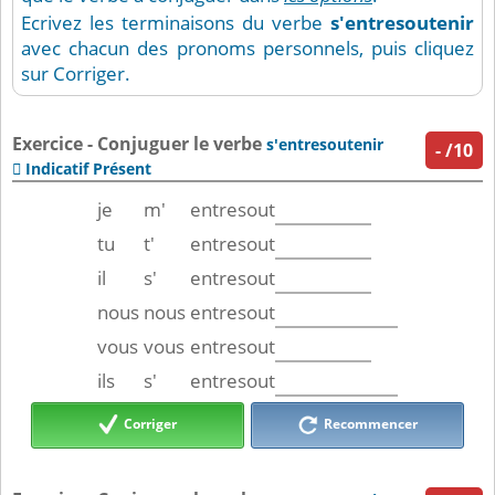
Ecrivez les terminaisons du verbe
s'entresoutenir
avec chacun des pronoms personnels, puis cliquez
sur Corriger.
Exercice - Conjuguer le verbe
s'entresoutenir
-
/10
Indicatif Présent

je
m'
entresout
tu
t'
entresout
il
s'
entresout
nous
nous
entresout
vous
vous
entresout
ils
s'
entresout
Corriger
Recommencer