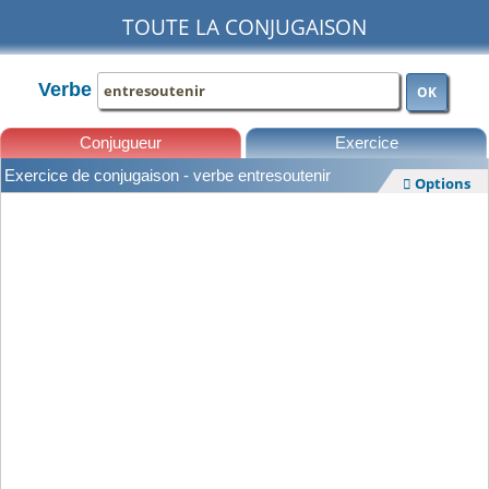
TOUTE LA CONJUGAISON
Verbe
OK
Conjugueur
Exercice
Exercice de conjugaison - verbe entresoutenir
Options

Leçons