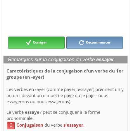
Corriger
Recommencer
Remarques sur la conjugaison du verbe
essayer
Caractéristiques de la conjugaison d'un verbe du 1er
groupe (en -ayer)
Les verbes en -ayer (comme payer, essayer) prennent un y
ou un i devant un e muet (je pa
y
e ou je pa
i
e - nous
essa
y
erons ou nous essa
i
erons).
Le verbe
essayer
peut se conjuguer à la forme
pronominale.
Conjugaison
du verbe
s'essayer.
