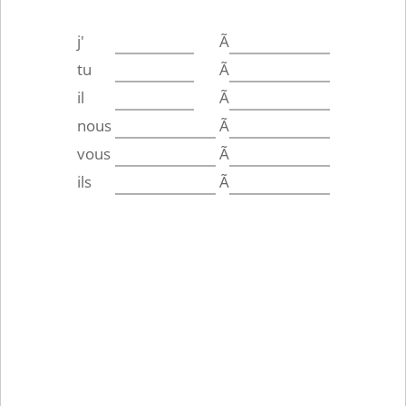
j'
Ã
tu
Ã
il
Ã
nous
Ã
vous
Ã
ils
Ã