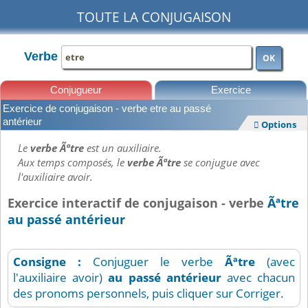
TOUTE LA CONJUGAISON
Verbe
OK
Conjugueur
Exercice
Exercice de conjugaison - verbe etre au passé
Leçons
antérieur
Options

Le
verbe Ãªtre
est un auxiliaire.
Aux temps composés, le
verbe Ãªtre
se conjugue avec
l'auxiliaire avoir.
Exercice interactif de conjugaison - verbe
Ãªtre
au passé antérieur
Consigne :
Conjuguer le verbe
Ãªtre
(avec
l'auxiliaire avoir)
au passé antérieur
avec chacun
des pronoms personnels, puis cliquer sur Corriger.