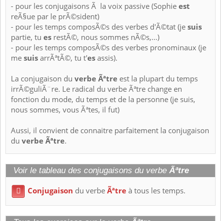
- pour les conjugaisons Ã la voix passive (Sophie
est
reÃ§ue par le prÃ©sident)
- pour les temps composÃ©s des verbes d'Ã©tat (je
suis
partie, tu
es
restÃ©, nous sommes nÃ©s,...)
- pour les temps composÃ©s des verbes pronominaux (je
me
suis
arrÃªtÃ©, tu t'
es
assis).
La conjugaison du
verbe Ãªtre
est la plupart du temps
irrÃ©guliÃ¨re. Le radical du verbe Ãªtre change en
fonction du mode, du temps et de la personne (je suis,
nous sommes, vous Ãªtes, il fut)
Aussi, il convient de connaitre parfaitement la conjugaison
du
verbe Ãªtre
.
Voir le tableau des conjugaisons du verbe
Ãªtre
Conjugaison
du verbe
Ãªtre
à tous les temps.
