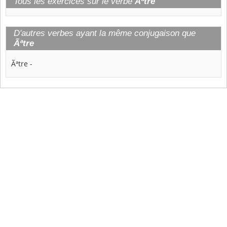
Tous les exercices sur le verbe
Ãªtre
D'autres verbes ayant la même conjugaison que
Ãªtre
Ãªtre
-