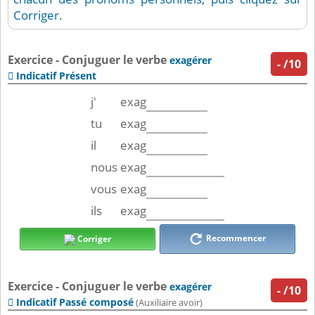
Corriger.
Exercice - Conjuguer le verbe
exagérer
-
/10
Indicatif Présent

j'
exag
tu
exag
il
exag
nous
exag
vous
exag
ils
exag
Recommencer
Corriger
Exercice - Conjuguer le verbe
exagérer
-
/10
Indicatif Passé composé

(Auxiliaire avoir)