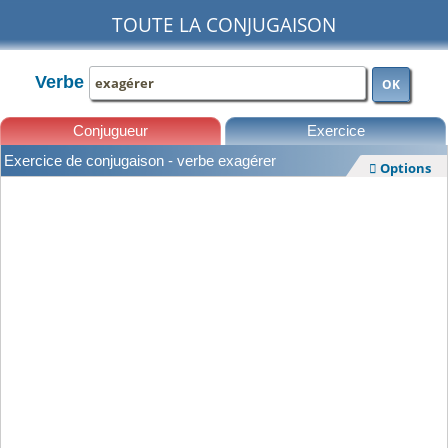
TOUTE LA CONJUGAISON
Verbe
OK
Conjugueur
Exercice
Exercice de conjugaison - verbe exagérer
Options

Leçons