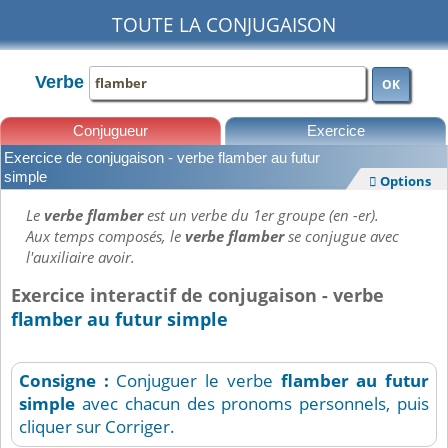
TOUTE LA CONJUGAISON
Verbe
OK
Conjugueur
Exercice
Exercice de conjugaison - verbe flamber au futur
Leçons
simple
Options

Le
verbe flamber
est un verbe du 1er groupe (en -er).
Aux temps composés, le
verbe flamber
se conjugue avec
l'auxiliaire avoir.
Exercice interactif de conjugaison - verbe
flamber au futur simple
Consigne :
Conjuguer le verbe
flamber
au futur
simple
avec chacun des pronoms personnels, puis
cliquer sur Corriger.