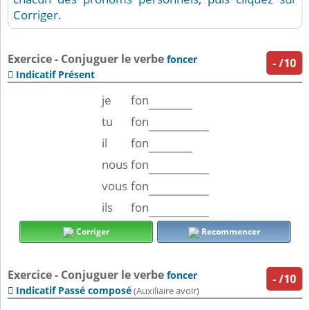
Corriger.
Exercice - Conjuguer le verbe
foncer
-
/10
Indicatif Présent

je
fon
tu
fon
il
fon
nous
fon
vous
fon
ils
fon
Corriger
Recommencer
Exercice - Conjuguer le verbe
foncer
-
/10
Indicatif Passé composé

(Auxiliaire avoir)