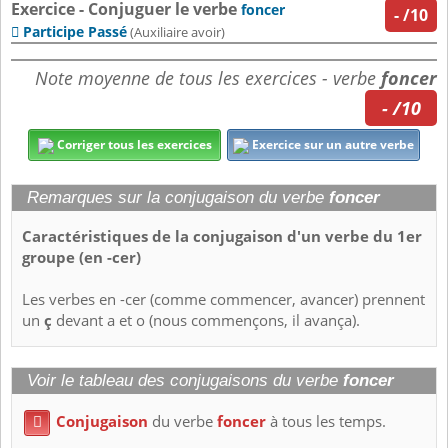
Exercice - Conjuguer le verbe
foncer
-
/10
Participe Passé

(Auxiliaire avoir)
Note moyenne de tous les exercices - verbe
foncer
- /10
Corriger tous les exercices
Exercice sur un autre verbe
Remarques sur la conjugaison du verbe
foncer
Caractéristiques de la conjugaison d'un verbe du 1er
groupe (en -cer)
Les verbes en -cer (comme commencer, avancer) prennent
un
ç
devant a et o (nous commençons, il avança).
Voir le tableau des conjugaisons du verbe
foncer
Conjugaison
du verbe
foncer
à tous les temps.
