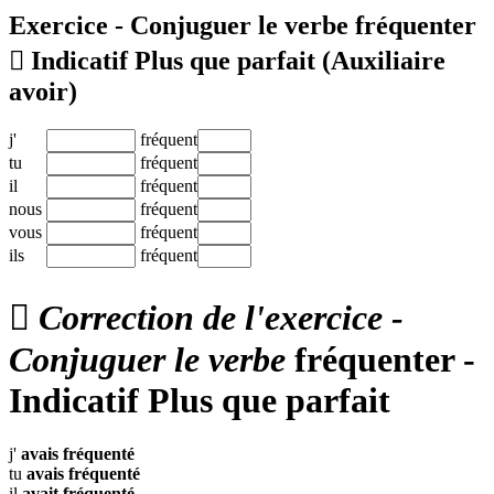
Exercice - Conjuguer le verbe
fréquenter

Indicatif Plus que parfait
(Auxiliaire
avoir)
j'
fréquent
tu
fréquent
il
fréquent
nous
fréquent
vous
fréquent
ils
fréquent

Correction de l'exercice -
Conjuguer le verbe
fréquenter -
Indicatif Plus que parfait
j'
avais
fréquenté
tu
avais
fréquenté
il
avait
fréquenté