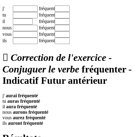
j'
fréquent
tu
fréquent
il
fréquent
nous
fréquent
vous
fréquent
ils
fréquent

Correction de l'exercice -
Conjuguer le verbe
fréquenter -
Indicatif Futur antérieur
j'
aurai
fréquenté
tu
auras
fréquenté
il
aura
fréquenté
nous
aurons
fréquenté
vous
aurez
fréquenté
ils
auront
fréquenté