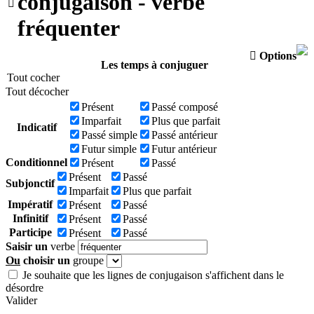
conjugaison - verbe

fréquenter

Options
Les temps à conjuguer
Tout cocher
Tout décocher
Présent
Passé composé
Imparfait
Plus que parfait
Indicatif
Passé simple
Passé antérieur
Futur simple
Futur antérieur
Conditionnel
Présent
Passé
Présent
Passé
Subjonctif
Imparfait
Plus que parfait
Impératif
Présent
Passé
Infinitif
Présent
Passé
Participe
Présent
Passé
Saisir un
verbe
Ou
choisir un
groupe
Je souhaite que les lignes de conjugaison s'affichent dans le
désordre
Valider