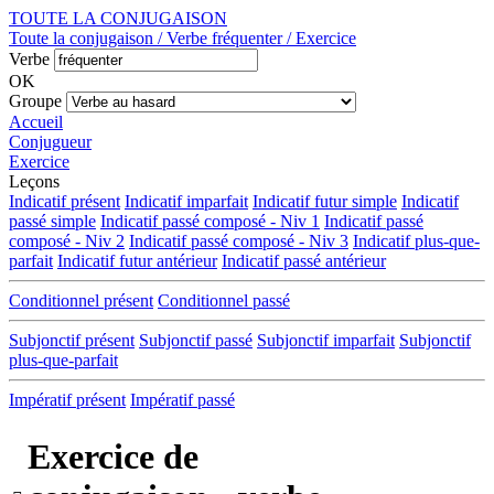
TOUTE LA CONJUGAISON
Toute la conjugaison / Verbe fréquenter / Exercice
Verbe
OK
Groupe
Accueil
Conjugueur
Exercice
Leçons
Indicatif présent
Indicatif imparfait
Indicatif futur simple
Indicatif
passé simple
Indicatif passé composé - Niv 1
Indicatif passé
composé - Niv 2
Indicatif passé composé - Niv 3
Indicatif plus-que-
parfait
Indicatif futur antérieur
Indicatif passé antérieur
Conditionnel présent
Conditionnel passé
Subjonctif présent
Subjonctif passé
Subjonctif imparfait
Subjonctif
plus-que-parfait
Impératif présent
Impératif passé
Exercice de