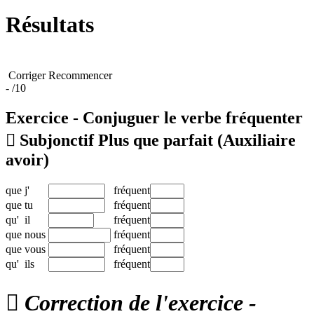
Résultats
Corriger
Recommencer
-
/10
Exercice - Conjuguer le verbe
fréquenter

Subjonctif Plus que parfait
(Auxiliaire
avoir)
que
j'
fréquent
que
tu
fréquent
qu'
il
fréquent
que
nous
fréquent
que
vous
fréquent
qu'
ils
fréquent

Correction de l'exercice -