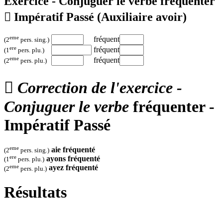
Exercice - Conjuguer le verbe
fréquenter

Impératif Passé
(Auxiliaire avoir)
eme
fréquent
(2
pers. sing.)
ere
fréquent
(1
pers. plu.)
eme
fréquent
(2
pers. plu.)

Correction de l'exercice -
Conjuguer le verbe
fréquenter -
Impératif Passé
eme
aie
fréquenté
(2
pers. sing.)
ere
ayons
fréquenté
(1
pers. plu.)
eme
ayez
fréquenté
(2
pers. plu.)
Résultats