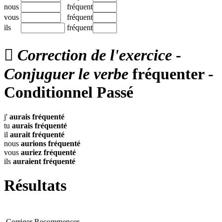
nous
fréquent
vous
fréquent
ils
fréquent

Correction de l'exercice -
Conjuguer le verbe
fréquenter -
Conditionnel Passé
j'
aurais
fréquenté
tu
aurais
fréquenté
il
aurait
fréquenté
nous
aurions
fréquenté
vous
auriez
fréquenté
ils
auraient
fréquenté
Résultats
Corriger
Recommencer