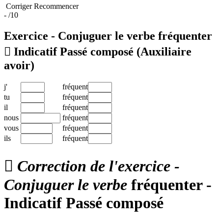
Corriger
Recommencer
-
/10
Exercice - Conjuguer le verbe
fréquenter

Indicatif Passé composé
(Auxiliaire
avoir)
j'
fréquent
tu
fréquent
il
fréquent
nous
fréquent
vous
fréquent
ils
fréquent

Correction de l'exercice -
Conjuguer le verbe
fréquenter -
Indicatif Passé composé