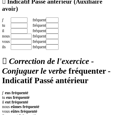

Indicatif Passé antérieur
(Auxiliaire
avoir)
j'
fréquent
tu
fréquent
il
fréquent
nous
fréquent
vous
fréquent
ils
fréquent

Correction de l'exercice -
Conjuguer le verbe
fréquenter -
Indicatif Passé antérieur
j'
eus
fréquenté
tu
eus
fréquenté
il
eut
fréquenté
nous
eûmes
fréquenté
vous
eûtes
fréquenté