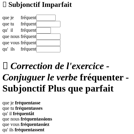

Subjonctif Imparfait
que
je
fréquent
que
tu
fréquent
qu'
il
fréquent
que
nous
fréquent
que
vous
fréquent
qu'
ils
fréquent

Correction de l'exercice -
Conjuguer le verbe
fréquenter -
Subjonctif Plus que parfait
que je
fréquentasse
que tu
fréquentasses
qu' il
fréquentât
que nous
fréquentassions
que vous
fréquentassiez
qu' ils
fréquentassent