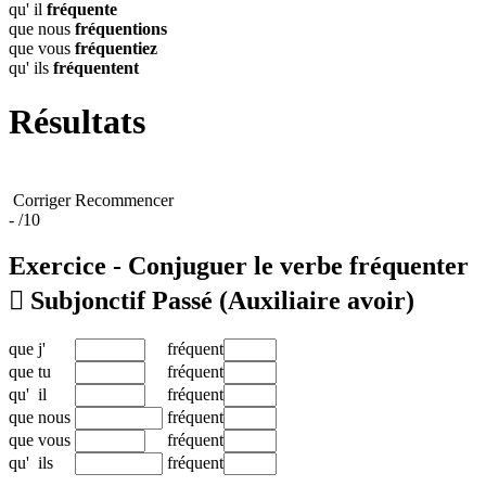
qu' il
fréquente
que nous
fréquentions
que vous
fréquentiez
qu' ils
fréquentent
Résultats
Corriger
Recommencer
-
/10
Exercice - Conjuguer le verbe
fréquenter

Subjonctif Passé
(Auxiliaire avoir)
que
j'
fréquent
que
tu
fréquent
qu'
il
fréquent
que
nous
fréquent
que
vous
fréquent
qu'
ils
fréquent