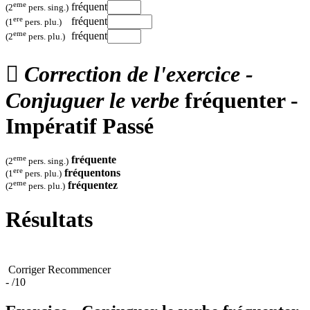
eme
fréquent
(2
pers. sing.)
ere
fréquent
(1
pers. plu.)
eme
fréquent
(2
pers. plu.)

Correction de l'exercice -
Conjuguer le verbe
fréquenter -
Impératif Passé
eme
fréquente
(2
pers. sing.)
ere
fréquentons
(1
pers. plu.)
eme
fréquentez
(2
pers. plu.)
Résultats
Corriger
Recommencer
-
/10