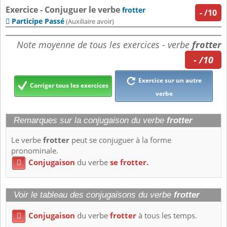
Exercice - Conjuguer le verbe
frotter
-
/10
Participe Passé

(Auxiliaire avoir)
Note moyenne de tous les exercices - verbe
frotter
- /10
Exercice sur un autre
Corriger tous les exercices
verbe
Remarques sur la conjugaison du verbe
frotter
Le verbe
frotter
peut se conjuguer à la forme
pronominale.
Conjugaison
du verbe
se frotter.

Voir le tableau des conjugaisons du verbe
frotter
Conjugaison
du verbe
frotter
à tous les temps.
