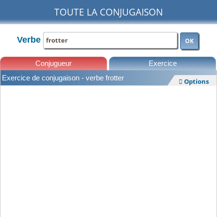
TOUTE LA CONJUGAISON
Verbe
OK
Conjugueur
Exercice
Exercice de conjugaison - verbe frotter
Options

Leçons