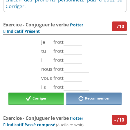
Corriger.
Exercice - Conjuguer le verbe
frotter
-
/10
Indicatif Présent

je
frott
tu
frott
il
frott
nous
frott
vous
frott
ils
frott
Corriger
Recommencer
Exercice - Conjuguer le verbe
frotter
-
/10
Indicatif Passé composé

(Auxiliaire avoir)