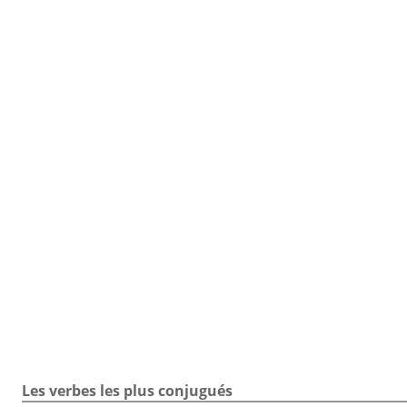
TOUTE LA CONJUGAISON
Toute la conjugaison / Verbe gérer / Exercice
Les verbes les plus conjugués