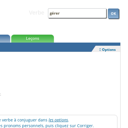
Verbe
OK
Leçons
Options

.
 le verbe à conjuguer dans
les options
.
 pronoms personnels, puis cliquez sur Corriger.