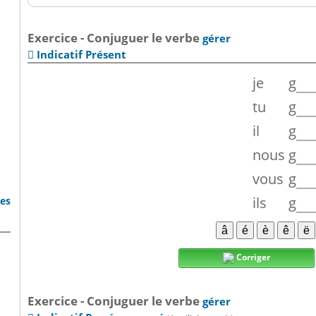
Exercice - Conjuguer le verbe
gérer
Indicatif Présent

je
g
tu
g
il
g
nous
g
vous
g
ils
g
bes
Corriger
Exercice - Conjuguer le verbe
gérer