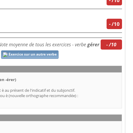
-
/10
-
/10
ote moyenne de tous les exercices - verbe
gérer
- /10
Exercice sur un autre verbe
en -érer)
t è au présent de l'indicatif et du subjonctif.
e) ou è (nouvelle orthographe recommandée) :