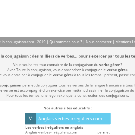
 la conjugaison.com - 2019 |
Qui sommes nous ?
|
Nous contacter
|
Mentions L
la conjugaison : des milliers de verbes... pour s'exercer par tous les t
Vous souhaitez tout connaitre de la conjugaison du
verbe gérer
?
Avec Toute la conjugaison, vous apprendrez à conjuguer le
verbe gérer
.
de vous entrainer à conjuguer le
verbe gérer
à tous les temps : présent, passé comp
 conjugaison
permet de conjuguer tous les verbes de la langue française à tous 
 verbe est accompagné d'un exercice permettant d'assimiler la conjugaison du
Pour tous les temps, une leçon explique la construction des conjugaisons.
Nos autres sites éducatifs :
V
Anglais-verbes-irreguliers.com
Les verbes irréguliers en anglais
Anglais-verbes-irréguliers.com permet