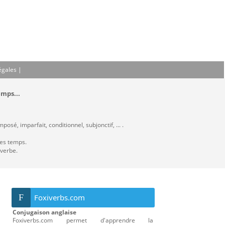
égales
|
emps...
osé, imparfait, conditionnel, subjonctif, ... .
les temps.
 verbe.
F
Foxiverbs.com
Conjugaison anglaise
Foxiverbs.com permet d'apprendre la