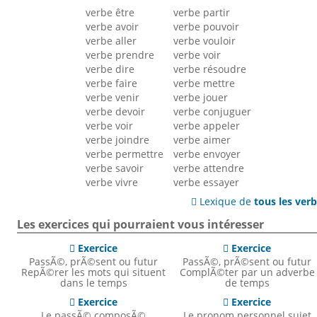
verbe être
verbe partir
verbe avoir
verbe pouvoir
verbe aller
verbe vouloir
verbe prendre
verbe voir
verbe dire
verbe résoudre
verbe faire
verbe mettre
verbe venir
verbe jouer
verbe devoir
verbe conjuguer
verbe voir
verbe appeler
verbe joindre
verbe aimer
verbe permettre
verbe envoyer
verbe savoir
verbe attendre
verbe vivre
verbe essayer
Lexique de
tous les ver

Les exercices qui pourraient vous intéresser
Exercice
Exercice


PassÃ©, prÃ©sent ou futur
PassÃ©, prÃ©sent ou futur
RepÃ©rer les mots qui situent
ComplÃ©ter par un adverbe
dans le temps
de temps
Exercice
Exercice


Le passÃ© composÃ©
Le pronom personnel sujet