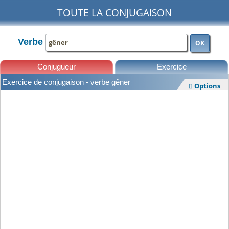
TOUTE LA CONJUGAISON
Verbe
OK
Conjugueur
Exercice
Exercice de conjugaison - verbe gêner
Options

Leçons