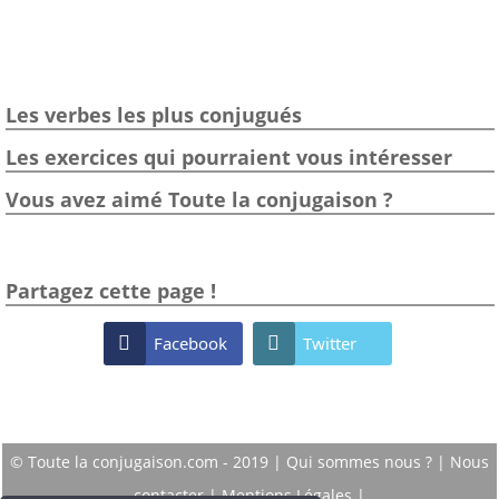
Les verbes les plus conjugués
Les exercices qui pourraient vous intéresser
Vous avez aimé Toute la conjugaison ?
Partagez cette page !

Facebook

Twitter
© Toute la conjugaison.com - 2019 |
Qui sommes nous ?
|
Nous
contacter
|
Mentions Légales
|