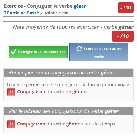
Exercice - Conjuguer le verbe
gêner
-
/10
Participe Passé

(Auxiliaire avoir)
Note moyenne de tous les exercices - verbe
gêner
- /10
Exercice sur un autre
Corriger tous les exercices
verbe
Remarques sur la conjugaison du verbe
gêner
Le verbe
gêner
peut se conjuguer à la forme pronominale.
Conjugaison
du verbe
se gêner.

Voir le tableau des conjugaisons du verbe
gêner
Conjugaison
du verbe
gêner
à tous les temps.
