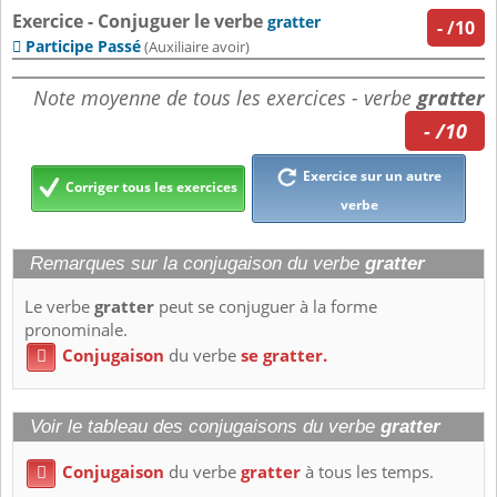
Exercice - Conjuguer le verbe
gratter
-
/10
Participe Passé

(Auxiliaire avoir)
Note moyenne de tous les exercices - verbe
gratter
- /10
Exercice sur un autre
Corriger tous les exercices
verbe
Remarques sur la conjugaison du verbe
gratter
Le verbe
gratter
peut se conjuguer à la forme
pronominale.
Conjugaison
du verbe
se gratter.

Voir le tableau des conjugaisons du verbe
gratter
Conjugaison
du verbe
gratter
à tous les temps.
