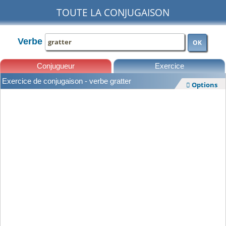
TOUTE LA CONJUGAISON
Verbe
OK
Conjugueur
Exercice
Exercice de conjugaison - verbe gratter
Options

Leçons