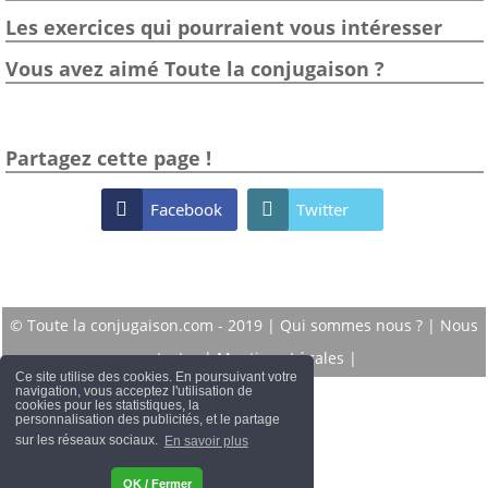
Les exercices qui pourraient vous intéresser
Vous avez aimé Toute la conjugaison ?
Partagez cette page !

Facebook

Twitter
© Toute la conjugaison.com - 2019 |
Qui sommes nous ?
|
Nous
contacter
|
Mentions Légales
|
Ce site utilise des cookies. En poursuivant votre
navigation, vous acceptez l'utilisation de
cookies pour les statistiques, la
personnalisation des publicités, et le partage
sur les réseaux sociaux.
En savoir plus
OK / Fermer