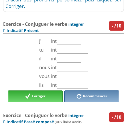
Corriger.
Exercice - Conjuguer le verbe
intégrer
-
/10
Indicatif Présent

j'
int
tu
int
il
int
nous
int
vous
int
ils
int
Corriger
Recommencer
Exercice - Conjuguer le verbe
intégrer
-
/10
Indicatif Passé composé

(Auxiliaire avoir)