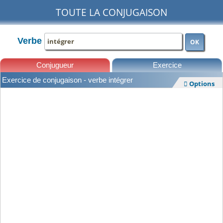
TOUTE LA CONJUGAISON
Verbe
OK
Conjugueur
Exercice
Exercice de conjugaison - verbe intégrer
Options

Leçons