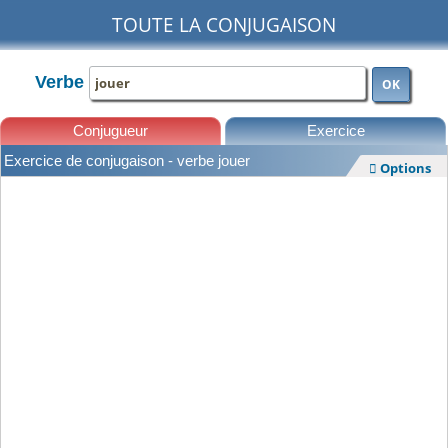
TOUTE LA CONJUGAISON
Verbe
OK
Conjugueur
Exercice
Exercice de conjugaison - verbe jouer
Options

Leçons