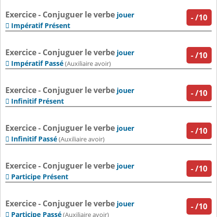
Exercice - Conjuguer le verbe
jouer
-
/10
Impératif Présent

Exercice - Conjuguer le verbe
jouer
-
/10
Impératif Passé

(Auxiliaire avoir)
Exercice - Conjuguer le verbe
jouer
-
/10
Infinitif Présent

Exercice - Conjuguer le verbe
jouer
-
/10
Infinitif Passé

(Auxiliaire avoir)
Exercice - Conjuguer le verbe
jouer
-
/10
Participe Présent

Exercice - Conjuguer le verbe
jouer
-
/10
Participe Passé

(Auxiliaire avoir)