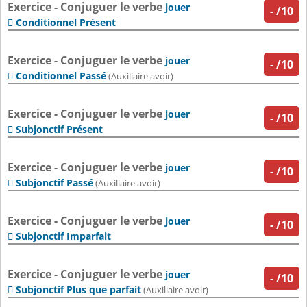
Exercice - Conjuguer le verbe
jouer
-
/10
Conditionnel Présent

Exercice - Conjuguer le verbe
jouer
-
/10
Conditionnel Passé

(Auxiliaire avoir)
Exercice - Conjuguer le verbe
jouer
-
/10
Subjonctif Présent

Exercice - Conjuguer le verbe
jouer
-
/10
Subjonctif Passé

(Auxiliaire avoir)
Exercice - Conjuguer le verbe
jouer
-
/10
Subjonctif Imparfait

Exercice - Conjuguer le verbe
jouer
-
/10
Subjonctif Plus que parfait

(Auxiliaire avoir)