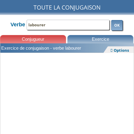
TOUTE LA CONJUGAISON
Verbe
OK
Conjugueur
Exercice
Exercice de conjugaison - verbe labourer
Options

Leçons