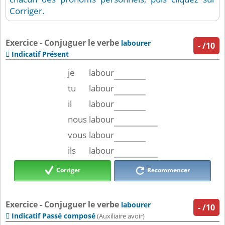
Corriger.
Exercice - Conjuguer le verbe
labourer
-
/10
Indicatif Présent

je
labour
tu
labour
il
labour
nous
labour
vous
labour
ils
labour
Corriger
Recommencer
Exercice - Conjuguer le verbe
labourer
-
/10
Indicatif Passé composé

(Auxiliaire avoir)