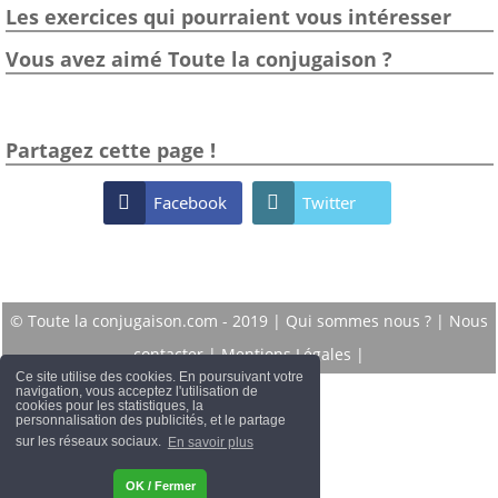
Les exercices qui pourraient vous intéresser
Vous avez aimé Toute la conjugaison ?
Partagez cette page !

Facebook

Twitter
© Toute la conjugaison.com - 2019 |
Qui sommes nous ?
|
Nous
contacter
|
Mentions Légales
|
Ce site utilise des cookies. En poursuivant votre
navigation, vous acceptez l'utilisation de
cookies pour les statistiques, la
personnalisation des publicités, et le partage
sur les réseaux sociaux.
En savoir plus
OK / Fermer