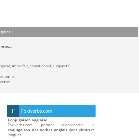
égales
|
emps...
osé, imparfait, conditionnel, subjonctif, ... .
les temps.
 verbe.
F
Foxiverbs.com
Conjugaison anglaise
Foxiverbs.com permet d'apprendre la
conjugaison des verbes anglais
dans plusieurs
langues.