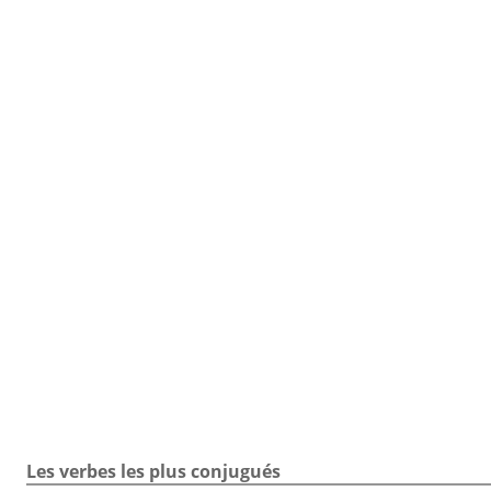
TOUTE LA CONJUGAISON
Toute la conjugaison / Verbe lacer / Exercice
Les verbes les plus conjugués