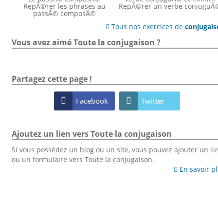
RepÃ©rer les phrases au
RepÃ©rer un verbe conjuguÃ
passÃ© composÃ©
Tous nos exercices de
conjugai

Vous avez aimé Toute la conjugaison ?
Partagez cette page !

Facebook

Twitter
Ajoutez un lien vers Toute la conjugaison
Si vous possédez un blog ou un site, vous pouvez ajouter un li
ou un formulaire vers Toute la conjugaison.
En savoir p
