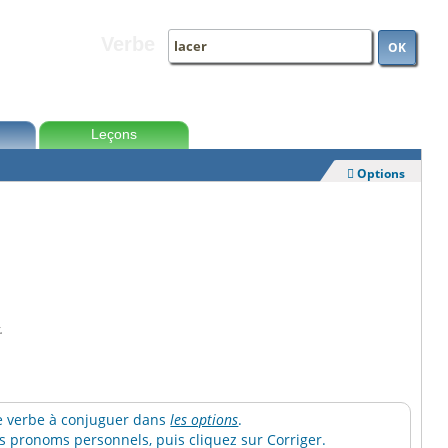
Verbe
OK
Leçons
Options

.
 le verbe à conjuguer dans
les options
.
 pronoms personnels, puis cliquez sur Corriger.