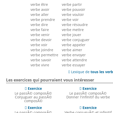
verbe être
verbe partir
verbe avoir
verbe pouvoir
verbe aller
verbe vouloir
verbe prendre
verbe voir
verbe dire
verbe résoudre
verbe faire
verbe mettre
verbe venir
verbe jouer
verbe devoir
verbe conjuguer
verbe voir
verbe appeler
verbe joindre
verbe aimer
verbe permettre
verbe envoyer
verbe savoir
verbe attendre
verbe vivre
verbe essayer
Lexique de
tous les ver

Les exercices qui pourraient vous intéresser
Exercice
Exercice


Le passÃ© composÃ©
Le passÃ© composÃ©
Conjuguer au passÃ©
Donner l'infinitif du verbe
composÃ©
Exercice
Exercice


Le passÃ© composÃ©
Verbe conjuguÃ© et infinitif