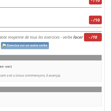
-
/10
-
/10
Note moyenne de tous les exercices - verbe
lacer
- /10
Exercice sur un autre verbe
en -cer)
ant a et o (nous commençons, il avança).