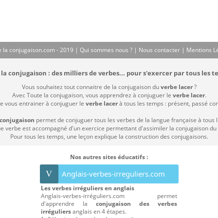
 la conjugaison.com - 2019 |
Qui sommes nous ?
|
Nous contacter
|
Mentions L
la conjugaison : des milliers de verbes... pour s'exercer par tous les t
Vous souhaitez tout connaitre de la conjugaison du
verbe lacer
?
Avec Toute la conjugaison, vous apprendrez à conjuguer le
verbe lacer
.
de vous entrainer à conjuguer le
verbe lacer
à tous les temps : présent, passé comp
 conjugaison
permet de conjuguer tous les verbes de la langue française à tous 
 verbe est accompagné d'un exercice permettant d'assimiler la conjugaison du
Pour tous les temps, une leçon explique la construction des conjugaisons.
Nos autres sites éducatifs :
V
Anglais-verbes-irreguliers.com
Les verbes irréguliers en anglais
Anglais-verbes-irréguliers.com permet
d'apprendre la
conjugaison des verbes
irréguliers
anglais en 4 étapes.