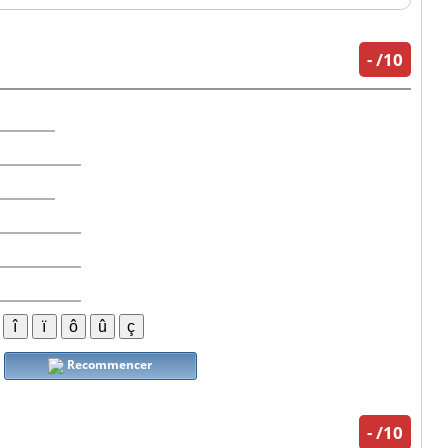
-
/10
Recommencer
-
/10