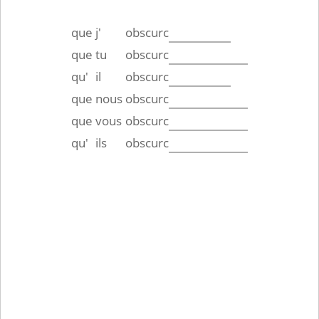
que
j'
obscurc
que
tu
obscurc
qu'
il
obscurc
que
nous
obscurc
que
vous
obscurc
qu'
ils
obscurc