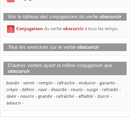
Voir le tableau des conjugaisons du verbe
obscurcir
Conjugaison
du verbe
obscurcir
à tous les temps.

Tous les exercices sur le verbe
obscurcir
D'autres verbes ayant la même conjugaison que
obscurcir
bondir
-
vernir
-
remplir
-
rafraichir
-
endurcir
-
garantir
-
crépir
-
définir
-
ravir
-
étourdir
-
réunir
-
surgir
-
refroidir
-
obéir
-
nourrir
-
grandir
-
rafraîchir
-
affaiblir
-
durcir
-
adoucir
-