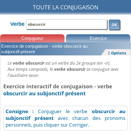
TOUTE LA CONJUGAISON
Verbe
OK
Conjugueur
Exercice
Exercice de conjugaison - verbe obscurcir au
Leçons
subjonctif présent
Options

Le
verbe obscurcir
est un verbe du 2e groupe (en -ir).
Aux temps composés, le
verbe obscurcir
se conjugue avec
l'auxiliaire avoir.
Exercice interactif de conjugaison - verbe
obscurcir au subjonctif présent
Consigne :
Conjuguer le verbe
obscurcir
au
subjonctif présent
avec chacun des pronoms
personnels, puis cliquer sur Corriger.