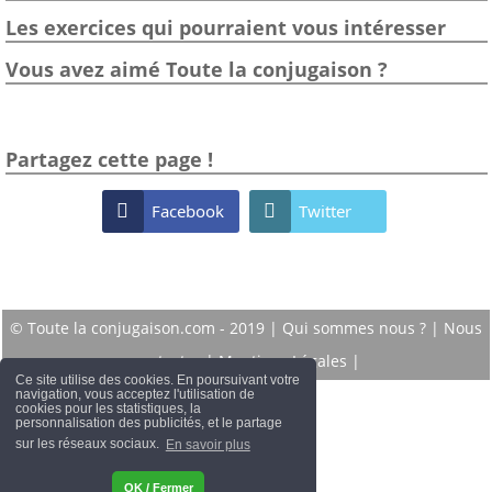
Les exercices qui pourraient vous intéresser
Vous avez aimé Toute la conjugaison ?
Partagez cette page !

Facebook

Twitter
© Toute la conjugaison.com - 2019 |
Qui sommes nous ?
|
Nous
contacter
|
Mentions Légales
|
Ce site utilise des cookies. En poursuivant votre
navigation, vous acceptez l'utilisation de
cookies pour les statistiques, la
personnalisation des publicités, et le partage
sur les réseaux sociaux.
En savoir plus
OK / Fermer