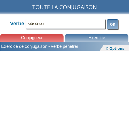
TOUTE LA CONJUGAISON
Verbe
OK
Conjugueur
Exercice
Exercice de conjugaison - verbe pénétrer
Options

Leçons