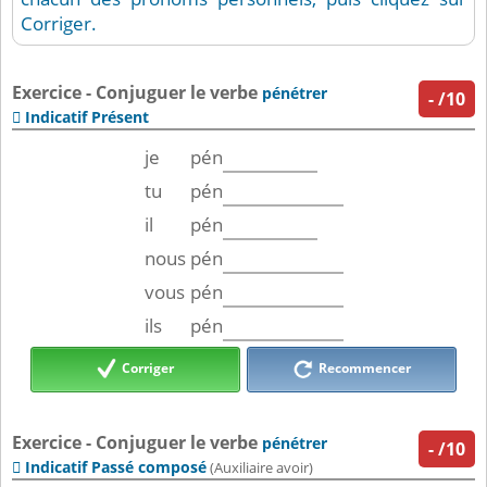
Corriger.
Exercice - Conjuguer le verbe
pénétrer
-
/10
Indicatif Présent

je
pén
tu
pén
il
pén
nous
pén
vous
pén
ils
pén
Corriger
Recommencer
Exercice - Conjuguer le verbe
pénétrer
-
/10
Indicatif Passé composé

(Auxiliaire avoir)