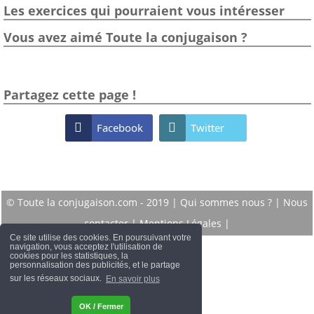
Les exercices qui pourraient vous intéresser
Vous avez aimé Toute la conjugaison ?
Partagez cette page !

Facebook

Twitter
© Toute la conjugaison.com - 2019 |
Qui sommes nous ?
|
Nous
contacter
|
Mentions Légales
|
Ce site utilise des cookies. En poursuivant votre
navigation, vous acceptez l'utilisation de
cookies pour les statistiques, la
personnalisation des publicités, et le partage
sur les réseaux sociaux.
En savoir plus
OK / Fermer