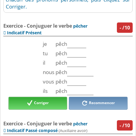
Corriger.
Exercice - Conjuguer le verbe
pêcher
-
/10
Indicatif Présent

je
pêch
tu
pêch
il
pêch
nous
pêch
vous
pêch
ils
pêch
Corriger
Recommencer
Exercice - Conjuguer le verbe
pêcher
-
/10
Indicatif Passé composé

(Auxiliaire avoir)