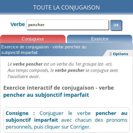
TOUTE LA CONJUGAISON
Verbe
OK
Conjugueur
Exercice
Exercice de conjugaison - verbe pencher au
Leçons
subjonctif imparfait
Options

Le
verbe pencher
est un verbe du 1er groupe (en -er).
Aux temps composés, le
verbe pencher
se conjugue avec
l'auxiliaire avoir.
Exercice interactif de conjugaison - verbe
pencher au subjonctif imparfait
Consigne :
Conjuguer le verbe
pencher
au
subjonctif imparfait
avec chacun des pronoms
personnels, puis cliquer sur Corriger.