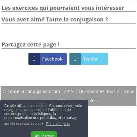
Les exercices qui pourraient vous intéresser
Vous avez aimé Toute la conjugaison ?
Partagez cette page !

Facebook

Twitter
© Toute la conjugaison.com - 2019 |
Qui sommes nous ?
|
Nous
contacter
|
Mentions Légales
|
Ce site utilise des cookies. En poursuivant votre
navigation, vous acceptez l'utilisation de
cookies pour les statistiques, la
personnalisation des publicités, et le partage
sur les réseaux sociaux.
En savoir plus
OK / Fermer