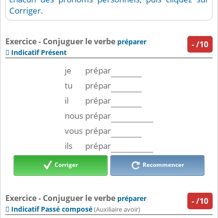
Corriger.
Exercice - Conjuguer le verbe
préparer
-
/10
Indicatif Présent

je
prépar
tu
prépar
il
prépar
nous
prépar
vous
prépar
ils
prépar
Corriger
Recommencer
Exercice - Conjuguer le verbe
préparer
-
/10
Indicatif Passé composé

(Auxiliaire avoir)