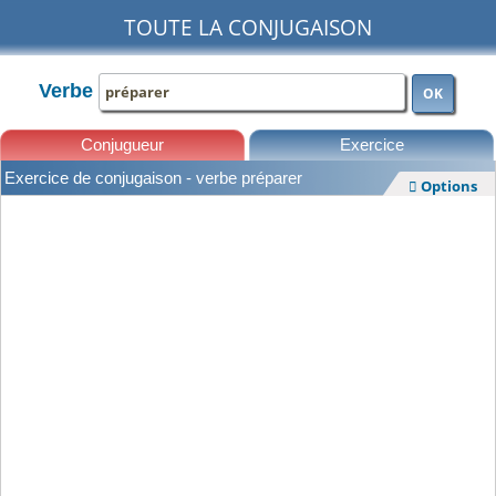
TOUTE LA CONJUGAISON
Verbe
OK
Conjugueur
Exercice
Exercice de conjugaison - verbe préparer
Options

Leçons