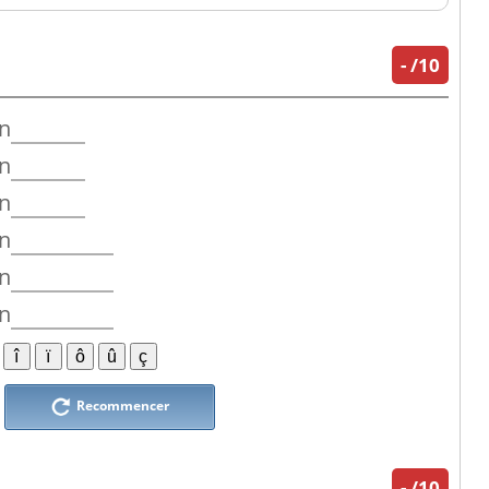
-
/10
n
n
n
n
n
n
Recommencer
-
/10