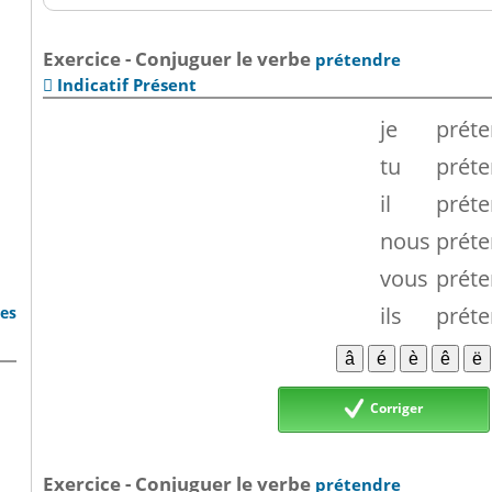
Exercice - Conjuguer le verbe
prétendre
Indicatif Présent

je
préte
tu
préte
il
préte
nous
préte
vous
préte
ils
préte
bes
Corriger
Exercice - Conjuguer le verbe
prétendre