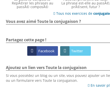
RepÃ©rer les phrases au
La phrase est-elle au passÃ©
passÃ© composÃ©
prÃ©sent, futur ?
Tous nos exercices de
conjugai

Vous avez aimé Toute la conjugaison ?
Partagez cette page !

Facebook

Twitter
Ajoutez un lien vers Toute la conjugaison
Si vous possédez un blog ou un site, vous pouvez ajouter un li
ou un formulaire vers Toute la conjugaison.
En savoir p
