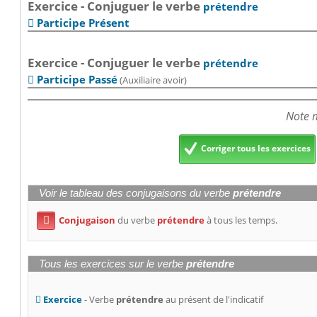
Exercice - Conjuguer le verbe
prétendre
Participe Présent

Exercice - Conjuguer le verbe
prétendre
Participe Passé
(Auxiliaire avoir)

Note m
Corriger tous les exercices
Voir le tableau des conjugaisons du verbe
prétendre
Conjugaison
du verbe
prétendre
à tous les temps.

Tous les exercices sur le verbe
prétendre
Exercice
- Verbe
prétendre
au présent de l'indicatif