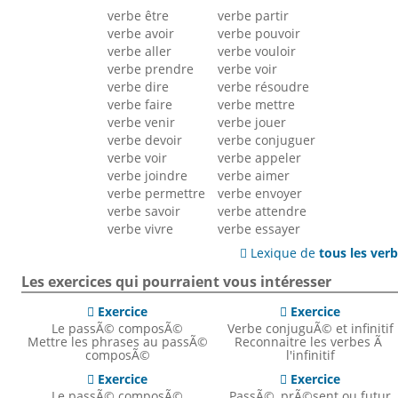
verbe être
verbe partir
verbe avoir
verbe pouvoir
verbe aller
verbe vouloir
verbe prendre
verbe voir
verbe dire
verbe résoudre
verbe faire
verbe mettre
verbe venir
verbe jouer
verbe devoir
verbe conjuguer
verbe voir
verbe appeler
verbe joindre
verbe aimer
verbe permettre
verbe envoyer
verbe savoir
verbe attendre
verbe vivre
verbe essayer
Lexique de
tous les ver

Les exercices qui pourraient vous intéresser
Exercice
Exercice


Le passÃ© composÃ©
Verbe conjuguÃ© et infinitif
Mettre les phrases au passÃ©
Reconnaitre les verbes Ã
composÃ©
l'infinitif
Exercice
Exercice


Le passÃ© composÃ©
PassÃ©, prÃ©sent ou futur