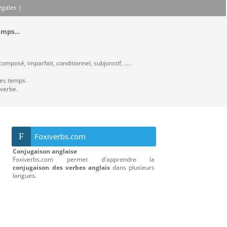
égales
|
emps...
omposé, imparfait, conditionnel, subjonctif, ... .
les temps.
 verbe.
F
Foxiverbs.com
Conjugaison anglaise
Foxiverbs.com permet d'apprendre la
conjugaison des verbes anglais
dans plusieurs
langues.