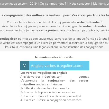
 la conjugaison.com - 2019 |
Qui sommes nous ?
|
Nous contacter
|
Mentions L
la conjugaison : des milliers de verbes... pour s'exercer par tous les t
Vous souhaitez tout connaitre de la conjugaison du
verbe prétendre
?
Avec Toute la conjugaison, vous apprendrez à conjuguer le
verbe prétendre
.
vous entrainer à conjuguer le
verbe prétendre
à tous les temps : présent, passé c
 conjugaison
permet de conjuguer tous les verbes de la langue française à tous 
 verbe est accompagné d'un exercice permettant d'assimiler la conjugaison du
Pour tous les temps, une leçon explique la construction des conjugaisons.
Nos autres sites éducatifs :
V
Anglais-verbes-irreguliers.com
Les verbes irréguliers en anglais
Anglais-verbes-irréguliers.com permet
d'apprendre la
conjugaison des verbes
irréguliers
anglais en 4 étapes.
1- Sélection des verbes à apprendre
2- Ecoute de la prononciation des verbes
3- Exercice - Placer les verbes au bon endroit
4- Exercice - Ecrire la conjugaison des verbes