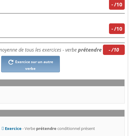
-
/10
-
/10
oyenne de tous les exercices - verbe
prétendre
- /10
Exercice sur un autre
verbe
Exercice
- Verbe
prétendre
conditionnel présent