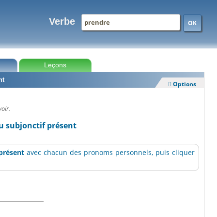
Verbe
OK
Leçons
nt
Options

oir.
u subjonctif présent
 présent
avec chacun des pronoms personnels, puis cliquer