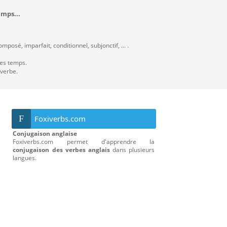
emps...
posé, imparfait, conditionnel, subjonctif, ... .
les temps.
 verbe.
F
Foxiverbs.com
Conjugaison anglaise
Foxiverbs.com permet d'apprendre la
conjugaison des verbes anglais
dans plusieurs
langues.