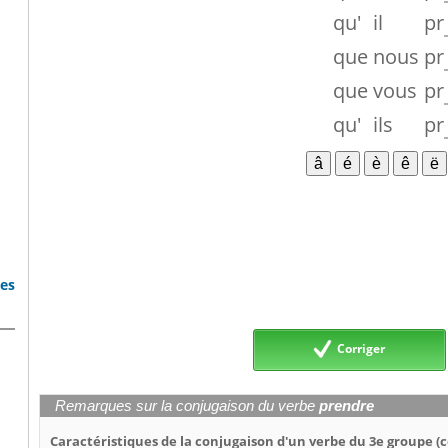
qu'
il
pr
que
nous
pr
que
vous
pr
qu'
ils
pr
bes
Corriger
Remarques sur la conjugaison du verbe
prendre
Caractéristiques de la conjugaison d'un verbe du 3e groupe