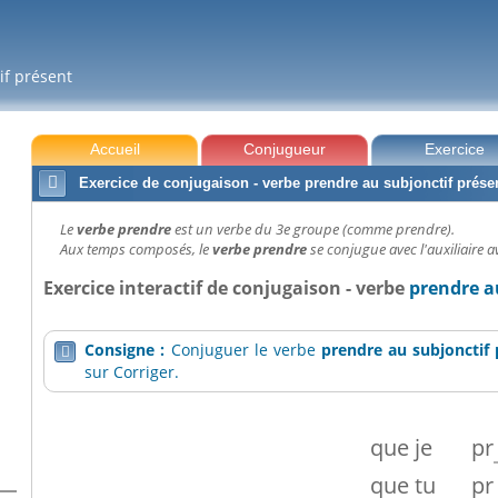
if présent
Accueil
Conjugueur
Exercice

Exercice de conjugaison - verbe prendre au subjonctif prése
Le
verbe prendre
est un verbe du 3e groupe (comme prendre).
Aux temps composés, le
verbe prendre
se conjugue avec l'auxiliaire av
Exercice interactif de conjugaison - verbe
prendre a
Consigne :
Conjuguer le verbe
prendre
au subjonctif

sur Corriger.
que
je
pr
que
tu
pr