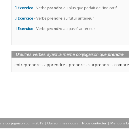
Exercice
- Verbe
prendre
au plus que parfait de l'indicatif
Exercice
- Verbe
prendre
au futur antérieur
Exercice
- Verbe
prendre
au passé antérieur
D'autres verbes ayant la même conjugaison que
prendre
entreprendre
-
apprendre
-
prendre
-
surprendre
-
compre
 la conjugaison.com - 2019 |
Qui sommes nous ?
|
Nous contacter
|
Mentions L