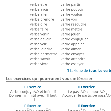
verbe être
verbe partir
verbe avoir
verbe pouvoir
verbe aller
verbe vouloir
verbe prendre
verbe voir
verbe dire
verbe résoudre
verbe faire
verbe mettre
verbe venir
verbe jouer
verbe devoir
verbe conjuguer
verbe voir
verbe appeler
verbe joindre
verbe aimer
verbe permettre
verbe envoyer
verbe savoir
verbe attendre
verbe vivre
verbe essayer
Lexique de
tous les ver

Les exercices qui pourraient vous intéresser
Exercice
Exercice


Verbe conjuguÃ© et infinitif
Le passÃ© composÃ©
Donner l'infinitif avec [Il faut
Accorder le participe passÃ©
...]
Exercice
Exercice


Le passÃ© composÃ©
Le passÃ© composÃ©