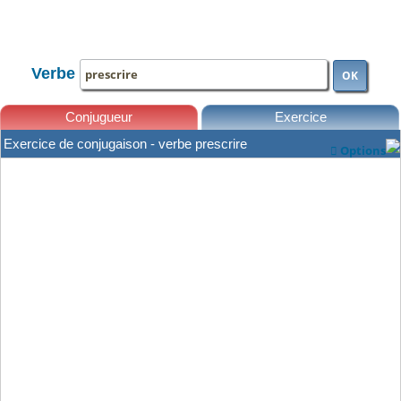
TOUTE LA CONJUGAISON
Verbe
OK
Conjugueur
Exercice
Exercice de conjugaison - verbe prescrire
Options

Leçons