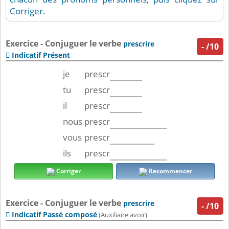
Corriger.
Exercice - Conjuguer le verbe
prescrire
-
/10
Indicatif Présent

je
prescr
tu
prescr
il
prescr
nous
prescr
vous
prescr
ils
prescr
Corriger
Recommencer
Exercice - Conjuguer le verbe
prescrire
-
/10
Indicatif Passé composé

(Auxiliaire avoir)