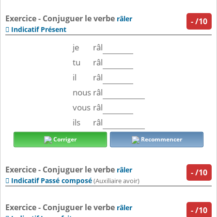
Exercice - Conjuguer le verbe
râler
-
/10
Indicatif Présent

je
râl
tu
râl
il
râl
nous
râl
vous
râl
ils
râl
Corriger
Recommencer
Exercice - Conjuguer le verbe
râler
-
/10
Indicatif Passé composé

(Auxiliaire avoir)
Exercice - Conjuguer le verbe
râler
-
/10