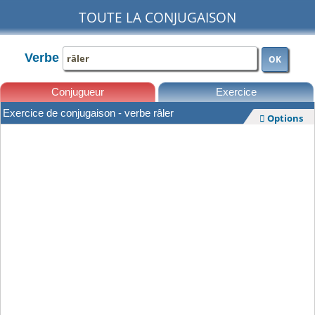
TOUTE LA CONJUGAISON
Verbe
OK
Conjugueur
Exercice
Exercice de conjugaison - verbe râler
Options

Leçons