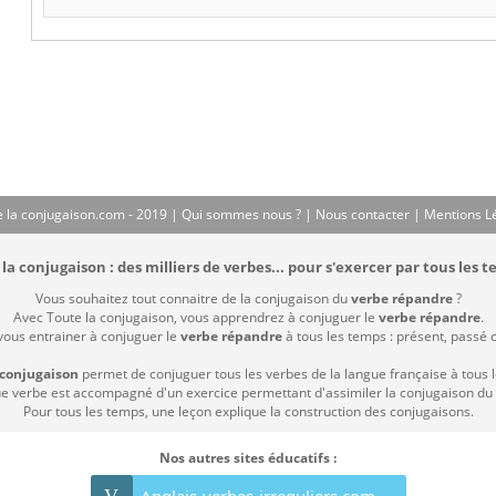
 la conjugaison.com - 2019 |
Qui sommes nous ?
|
Nous contacter
|
Mentions L
la conjugaison : des milliers de verbes... pour s'exercer par tous les t
Vous souhaitez tout connaitre de la conjugaison du
verbe répandre
?
Avec Toute la conjugaison, vous apprendrez à conjuguer le
verbe répandre
.
 vous entrainer à conjuguer le
verbe répandre
à tous les temps : présent, passé co
 conjugaison
permet de conjuguer tous les verbes de la langue française à tous 
 verbe est accompagné d'un exercice permettant d'assimiler la conjugaison du
Pour tous les temps, une leçon explique la construction des conjugaisons.
Nos autres sites éducatifs :