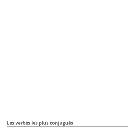
TOUTE LA CONJUGAISON
Toute la conjugaison / Verbe répandre / Exercice / Infinitif
Les verbes les plus conjugués