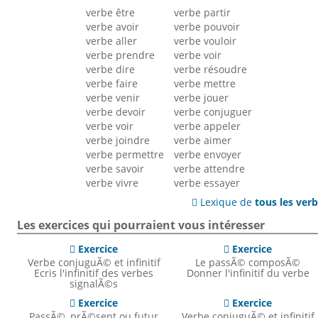
verbe être
verbe partir
verbe avoir
verbe pouvoir
verbe aller
verbe vouloir
verbe prendre
verbe voir
verbe dire
verbe résoudre
verbe faire
verbe mettre
verbe venir
verbe jouer
verbe devoir
verbe conjuguer
verbe voir
verbe appeler
verbe joindre
verbe aimer
verbe permettre
verbe envoyer
verbe savoir
verbe attendre
verbe vivre
verbe essayer
Lexique de
tous les ver

Les exercices qui pourraient vous intéresser
Exercice
Exercice


Verbe conjuguÃ© et infinitif
Le passÃ© composÃ©
Ecris l'infinitif des verbes
Donner l'infinitif du verbe
signalÃ©s
Exercice
Exercice


PassÃ©, prÃ©sent ou futur
Verbe conjuguÃ© et infinitif