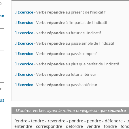
©
Exercice
- Verbe
répandre
au présent de l'indicatif
son
Exercice
- Verbe
répandre
à l'imparfait de l'indicatif
Exercice
- Verbe
répandre
au futur de l'indicatif
Exercice
- Verbe
répandre
au passé simple de l'indicatif
Exercice
- Verbe
répandre
au passé composé
Exercice
- Verbe
répandre
au plus que parfait de l'indicatif
Exercice
- Verbe
répandre
au futur antérieur
Exercice
- Verbe
répandre
au passé antérieur
en
lus
D'autres verbes ayant la même conjugaison que
répandre
fendre
-
tendre
-
revendre
-
pondre
-
pendre
-
défendre
-
t
entendre
-
correspondre
-
détordre
-
vendre
-
tondre
-
fon