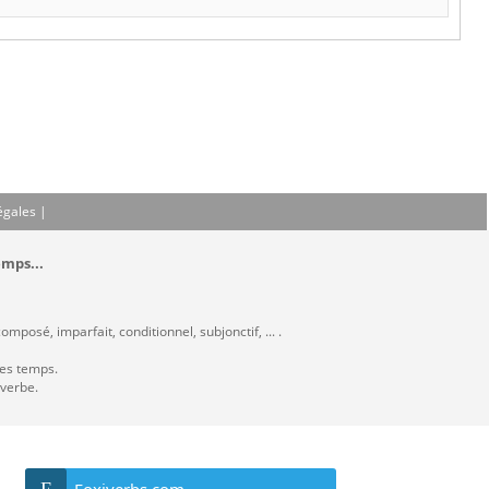
égales
|
emps...
mposé, imparfait, conditionnel, subjonctif, ... .
les temps.
 verbe.