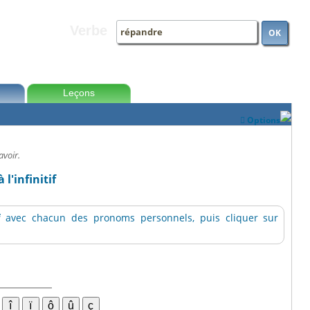
Verbe
OK
Leçons
Options

avoir.
 l'infinitif
f
avec chacun des pronoms personnels, puis cliquer sur