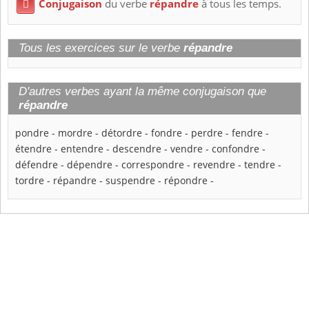
Conjugaison
du verbe
répandre
à tous les temps.

Tous les exercices sur le verbe
répandre
D'autres verbes ayant la même conjugaison que
répandre
pondre
-
mordre
-
détordre
-
fondre
-
perdre
-
fendre
-
étendre
-
entendre
-
descendre
-
vendre
-
confondre
-
défendre
-
dépendre
-
correspondre
-
revendre
-
tendre
-
tordre
-
répandre
-
suspendre
-
répondre
-