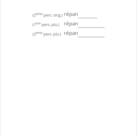
répan
eme
(2
pers. sing.)
répan
ere
(1
pers. plu.)
répan
eme
(2
pers. plu.)