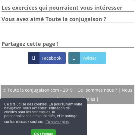
Les exercices qui pourraient vous intéresser
Vous avez aimé Toute la conjugaison ?
Partagez cette page !

Facebook

Twitter
© Toute la conjugaison.com - 2019 |
Qui sommes nous ?
|
Nous
contacter
|
Mentions Légales
|
Ce site utilise des cookies. En poursuivant votre
navigation, vous acceptez l'utilisation de
cookies pour les statistiques, la
personnalisation des publicités, et le partage
sur les réseaux sociaux.
En savoir plus
OK / Fermer