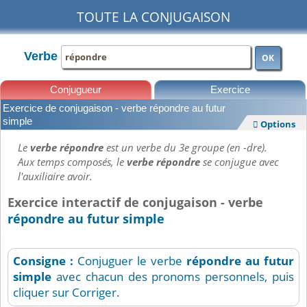
TOUTE LA CONJUGAISON
Verbe
OK
Conjugueur
Exercice
Exercice de conjugaison - verbe répondre au futur
Leçons
simple
Options

Le
verbe répondre
est un verbe du 3e groupe (en -dre).
Aux temps composés, le
verbe répondre
se conjugue avec
l'auxiliaire avoir.
Exercice interactif de conjugaison - verbe
répondre au futur simple
Consigne :
Conjuguer le verbe
répondre
au futur
simple
avec chacun des pronoms personnels, puis
cliquer sur Corriger.