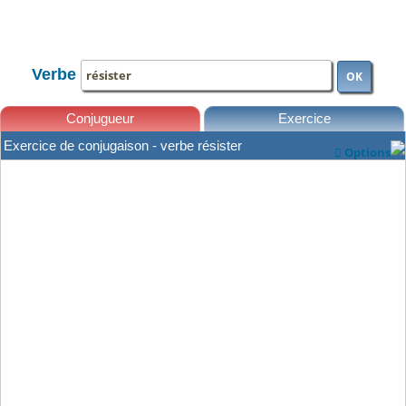
TOUTE LA CONJUGAISON
Verbe
OK
Conjugueur
Exercice
Exercice de conjugaison - verbe résister
Options

Leçons