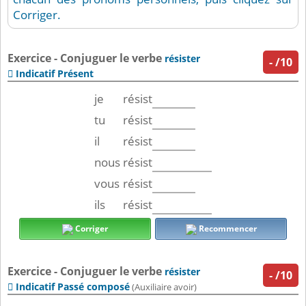
Corriger.
Exercice - Conjuguer le verbe
résister
-
/10
Indicatif Présent

je
résist
tu
résist
il
résist
nous
résist
vous
résist
ils
résist
Corriger
Recommencer
Exercice - Conjuguer le verbe
résister
-
/10
Indicatif Passé composé

(Auxiliaire avoir)