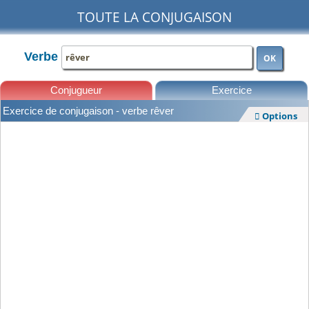
TOUTE LA CONJUGAISON
Verbe
OK
Conjugueur
Exercice
Exercice de conjugaison - verbe rêver
Options

Leçons