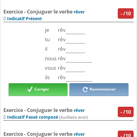
Exercice - Conjuguer le verbe
rêver
-
/10
Indicatif Présent

je
rêv
tu
rêv
il
rêv
nous
rêv
vous
rêv
ils
rêv
Corriger
Recommencer
Exercice - Conjuguer le verbe
rêver
-
/10
Indicatif Passé composé

(Auxiliaire avoir)
Exercice - Conjuguer le verbe
rêver
-
/10