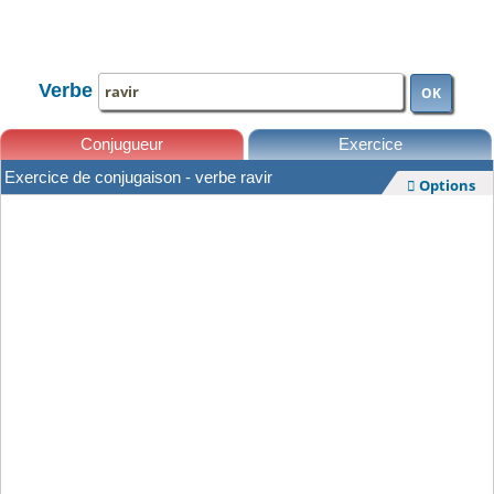
TOUTE LA CONJUGAISON
Verbe
OK
Conjugueur
Exercice
Exercice de conjugaison - verbe ravir
Options

Leçons