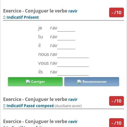
Exercice - Conjuguer le verbe
ravir
-
/10
Indicatif Présent

je
rav
tu
rav
il
rav
nous
rav
vous
rav
ils
rav
Corriger
Recommencer
Exercice - Conjuguer le verbe
ravir
-
/10
Indicatif Passé composé

(Auxiliaire avoir)
Exercice - Conjuguer le verbe
ravir
-
/10