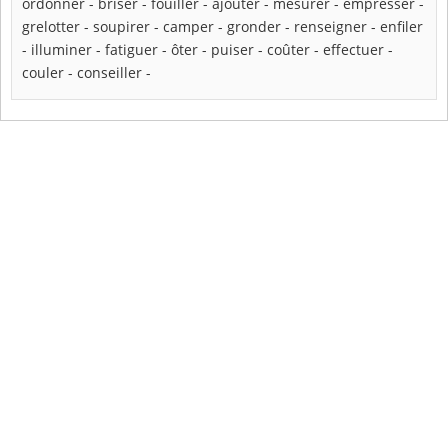
ordonner
-
briser
-
fouiller
-
ajouter
-
mesurer
-
empresser
-
grelotter
-
soupirer
-
camper
-
gronder
-
renseigner
-
enfiler
-
illuminer
-
fatiguer
-
ôter
-
puiser
-
coûter
-
effectuer
-
couler
-
conseiller
-