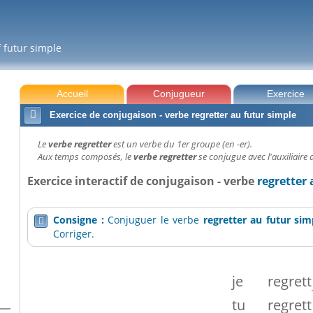
f futur simple
Accueil
Conjugueur
Exercice

Exercice de conjugaison - verbe regretter au futur simple
Le
verbe regretter
est un verbe du 1er groupe (en -er).
Aux temps composés, le
verbe regretter
se conjugue avec l'auxiliaire a
Exercice interactif de conjugaison - verbe
regretter
Consigne :
Conjuguer le verbe
regretter
au futur sim

Corriger.
je
regrett
tu
regrett