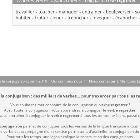
D'autres verbes ayant la même conjugaison que
regretter
travailler
-
toucher
-
manquer
-
entrainer
-
bouleverser
-
so
habiter
-
frotter
-
jouer
-
trébucher
-
invoquer
-
écabocher
 la conjugaison.com - 2019 |
Qui sommes nous ?
|
Nous contacter
|
Mentions L
la conjugaison : des milliers de verbes... pour s'exercer par tous les t
Vous souhaitez tout connaitre de la conjugaison du
verbe regretter
?
Avec Toute la conjugaison, vous apprendrez à conjuguer le
verbe regretter
.
 vous entrainer à conjuguer le
verbe regretter
à tous les temps : présent, passé co
 conjugaison
permet de conjuguer tous les verbes de la langue française à tous 
 verbe est accompagné d'un exercice permettant d'assimiler la conjugaison du
Pour tous les temps, une leçon explique la construction des conjugaisons.