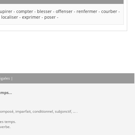
upirer
-
compter
-
blesser
-
offenser
-
renfermer
-
courber
-
-
localiser
-
exprimer
-
poser
-
égales
|
emps...
mposé, imparfait, conditionnel, subjonctif, ... .
les temps.
 verbe.