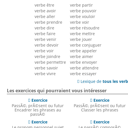
verbe être
verbe partir
verbe avoir
verbe pouvoir
verbe aller
verbe vouloir
verbe prendre
verbe voir
verbe dire
verbe résoudre
verbe faire
verbe mettre
verbe venir
verbe jouer
verbe devoir
verbe conjuguer
verbe voir
verbe appeler
verbe joindre
verbe aimer
verbe permettre
verbe envoyer
verbe savoir
verbe attendre
verbe vivre
verbe essayer
Lexique de
tous les ver

Les exercices qui pourraient vous intéresser
Exercice
Exercice


PassÃ©, prÃ©sent ou futur
PassÃ©, prÃ©sent ou futur
Encadrer les phrases au
Classer les phrases
passÃ©
Exercice
Exercice


Le pronom personnel sujet
Le passÃ© composÃ©