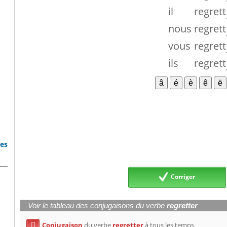
il
regrett
nous
regrett
vous
regrett
ils
regrett
bes
Corriger
Voir le tableau des conjugaisons du verbe
regretter
Conjugaison
du verbe
regretter
à tous les temps.
