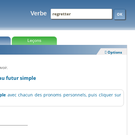
Verbe
OK
Leçons
Options

voir.
 au futur simple
ple
avec chacun des pronoms personnels, puis cliquer sur