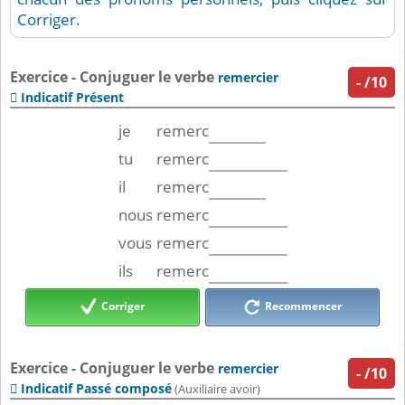
Corriger.
Exercice - Conjuguer le verbe
remercier
-
/10
Indicatif Présent

je
remerc
tu
remerc
il
remerc
nous
remerc
vous
remerc
ils
remerc
Corriger
Recommencer
Exercice - Conjuguer le verbe
remercier
-
/10
Indicatif Passé composé

(Auxiliaire avoir)