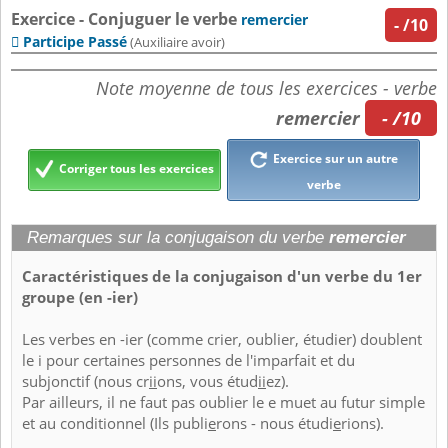
Exercice - Conjuguer le verbe
remercier
-
/10
Participe Passé

(Auxiliaire avoir)
Note moyenne de tous les exercices - verbe
remercier
- /10
Exercice sur un autre
Corriger tous les exercices
verbe
Remarques sur la conjugaison du verbe
remercier
Caractéristiques de la conjugaison d'un verbe du 1er
groupe (en -ier)
Les verbes en -ier (comme crier, oublier, étudier) doublent
le i pour certaines personnes de l'imparfait et du
subjonctif (nous cr
ii
ons, vous étud
ii
ez).
Par ailleurs, il ne faut pas oublier le e muet au futur simple
et au conditionnel (Ils publi
e
rons - nous étudi
e
rions).